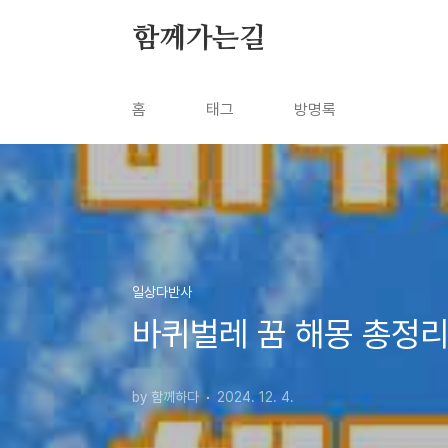
본문 바로가기
함께가는길
홈
태그
방명록
일상다반사
바퀴벌레 꿈 해몽 총정리
by 함께하다
2024. 12. 4.