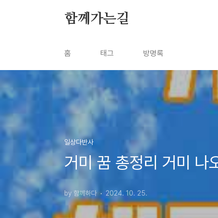
본문 바로가기
함께가는길
홈
태그
방명록
일상다반사
거미 꿈 총정리 거미 나오
by 함께하다
2024. 10. 25.