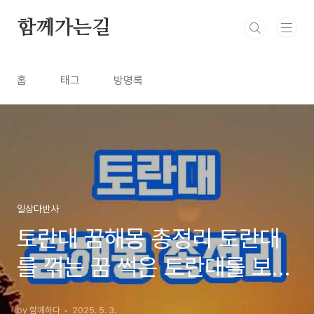
본문 바로가기
함께가는길
홈
태그
방명록
일상다반사
토란대 꿈해몽 총정리 토란대
를 꺾는 꿈 썩은 토란대를 보는
꿈
by 함께하다
2025. 5. 3.