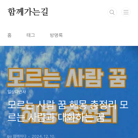
본문 바로가기
함께가는길
홈
태그
방명록
일상다반사
모르는 사람 꿈 해몽 총정리 모
르는 사람과 대화하는 꿈
by 함께하다
2024. 12. 10.