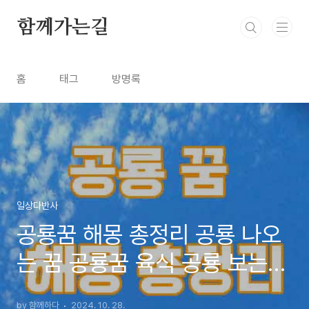
본문 바로가기
함께가는길
홈
태그
방명록
일상다반사
공룡꿈 해몽 총정리 공룡 나오
는 꿈 공룡꿈 육식 공룡 보는
꿈
by 함께하다
2024. 10. 28.